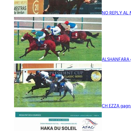
NO REPLY AL 
ALSHANFARA g
CH EZZA gagn