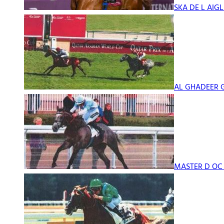
SKA DE L AIGL
AL GHADEER Ga
MASTER D OC g