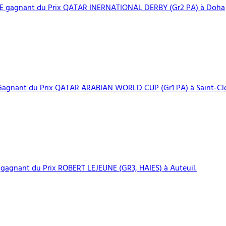
E gagnant du Prix QATAR INERNATIONAL DERBY (Gr2 PA) à Doha
gnant du Prix QATAR ARABIAN WORLD CUP (Gr1 PA) à Saint-Clo
agnant du Prix ROBERT LEJEUNE (GR3, HAIES) à Auteuil.