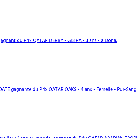
gnant du Prix QATAR DERBY - Gr3 PA - 3 ans - à Doha.
TE gagnante du Prix QATAR OAKS - 4 ans - Femelle - Pur-Sang 